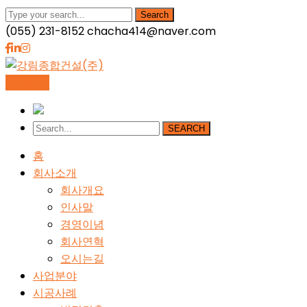
Search
(055) 231-8152
chacha414@naver.com
Facebook
LinkedIn
Instagram
Profile
Profile
Profile
상담하기
SEARCH
홈
회사소개
회사개요
인사말
경영이념
회사연혁
오시는길
사업분야
시공사례